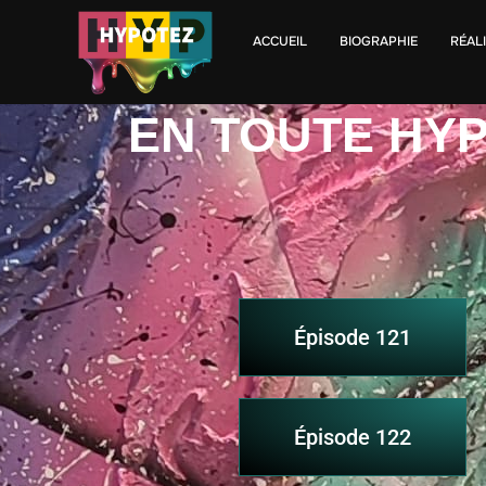
ACCUEIL
BIOGRAPHIE
RÉAL
EN TOUTE HYP
Épisode 121
Épisode 122