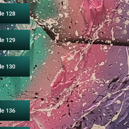
de 128
de 129
de 130
de 136