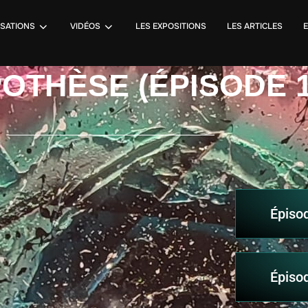
ISATIONS
VIDÉOS
LES EXPOSITIONS
LES ARTICLES
OTHÈSE (ÉPISODE 12
Épiso
Épiso