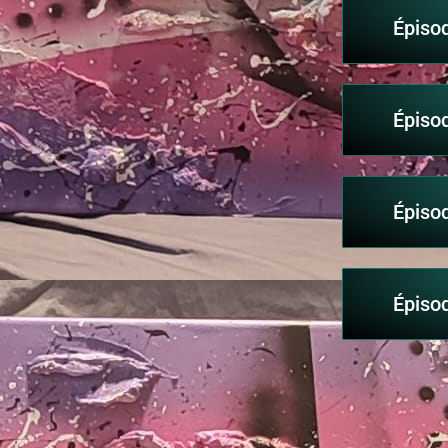
Épiso
Épiso
Épiso
Épiso