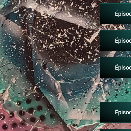
Épiso
Épiso
Épiso
Épiso