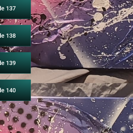
de 137
de 138
de 139
de 140