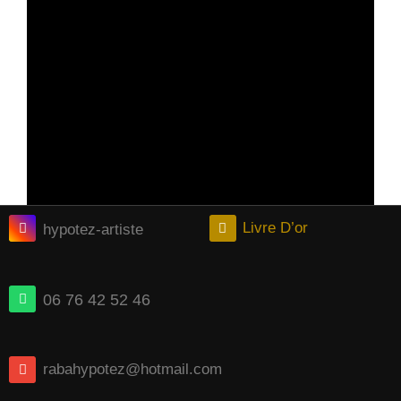
Livre D’or
hypotez-artiste
06 76 42 52 46
rabahypotez@hotmail.com