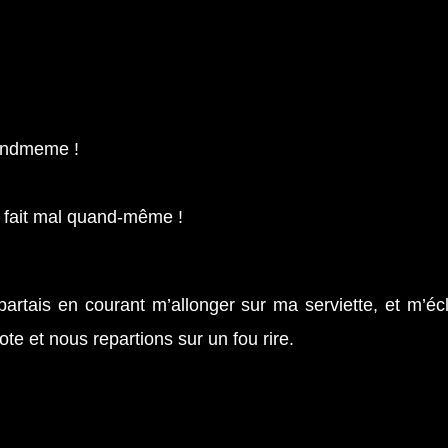
andmeme !
a fait mal quand-même !
!
artais en courant m’allonger sur ma serviette, et m’é
te et nous repartions sur un fou rire.