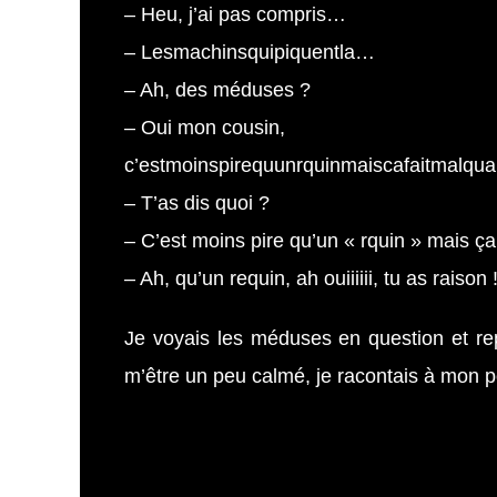
– Heu, j’ai pas compris…
– Lesmachinsquipiquentla…
– Ah, des méduses ?
– Oui mon cousin,
c’estmoinspirequunrquinmaiscafaitmalqu
– T’as dis quoi ?
– C’est moins pire qu’un « rquin » mais ç
– Ah, qu’un requin, ah ouiiiiii, tu as raison 
Je voyais les méduses en question et rep
m’être un peu calmé, je racontais à mon po