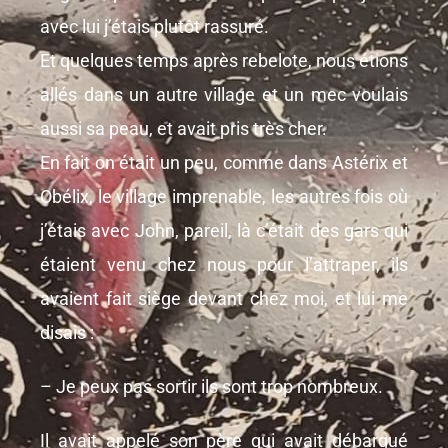
avec lui j’étais plutôt rassuré.
Et quelques temps après rebelote, nous étions
allés dans un autre village et un mec voulais
aussi sa peau, et avait pris très cher.
En fait on était un peu, comme dans Astérix et
Obélix, le village imprenable, les autres fois où
j’étais avec John, pareil, là c’était des gars qui
étaient venu chez nous pour l’attraper, ils
avaient fait siège devant chez moi, et lui me
disais :
– Je peux pas sortir ils sont trop nombreux.
Il avait appelé son père qui avait débarqué