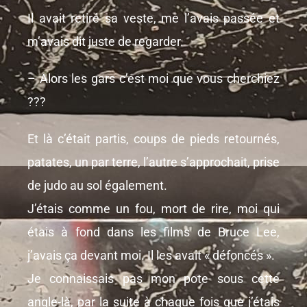
Il avait retiré sa veste, me l’avais passée et
m’avais dit juste de regarder.
– Alors les gars c’est moi que vous cherchiez
???
Et là c’était partis, coups de pieds retournés,
patates, un par terre, l’autre s’approchait, prise
de judo au sol également.
J’étais comme un fou, mort de rire, moi qui
étais à fond dans les films de Bruce Lee,
j’avais ça devant moi. Il les avait « défoncés ».
Je connaissais pas mon pote sous cette
angle-là, par la suite à chaque fois que j’étais