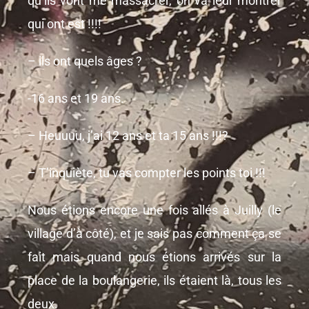
qu’ils vont me massacrer, on va leur montrer
qui ont est !!!!
– ils ont quels âges ?
-16 ans et 19 ans.
– Heuuuu, j’ai 12 ans et ta 15 ans !!!?
– T’inquiète, tu vas compter les points toi !!!
Nous étions encore une fois allés à Juilly (le
village d’à côté), et je sais pas comment ça se
fait mais quand nous étions arrivés sur la
place de la boulangerie, ils étaient là, tous les
deux.