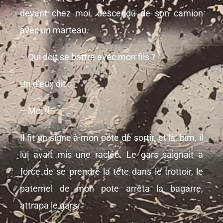
devant chez moi, descendu de son camion
avec un marteau.
– Qui doit se battre avec mon fils ?
Un d’eux dit :
– Moi !!
Il fit un signe à mon pote de sortir, et là, bim, il
lui avait mis une raclée. Le gars saignait a
force de se prendre la tête dans le trottoir, le
paternel de mon pote arrêta la bagarre,
attrapa le gars.