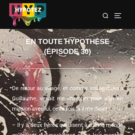
EN TOUTE HYPOTHÈSE
(ÉPISODE 30)
De retour au village, et comme souvent Jean
Guillaume, venait me chercher pour aller en
mission avec lui, cette fois-là il me disait :
– Il y a deux frères qui disent à tout le monde