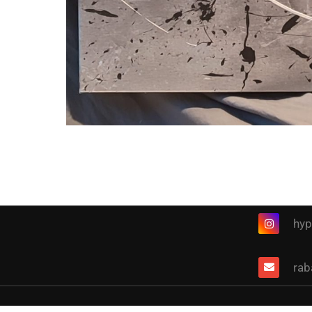
hyp
rab