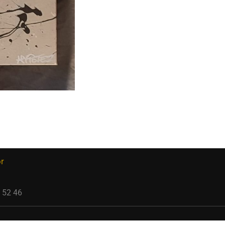
or
 52 46