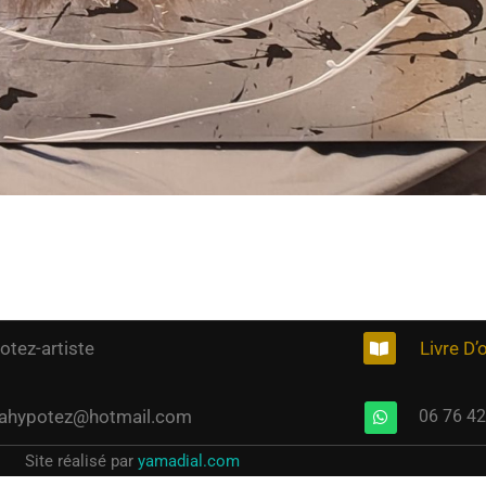
otez-artiste
Livre D’
ahypotez@hotmail.com
06 76 42
Site réalisé par
yamadial.com